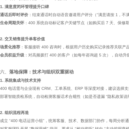
1. 满意度闭环管理提升口碑
通话后即时评价
：结束通话时自动语音邀请用户评分（“满意请按 1，不满意请
生命周期关怀
：400 系统自动标记客户关键节点（如购买后 7 天、保修期
2. 交叉销售提升单客价值
场景化推荐
：客服接听 400 咨询时，根据用户历史购买记录推荐关联产品
会员权益升级
：对高频拨打 400 的客户（如每年咨询超 5 次），自动升
六、
落地保障：技术与组织双重驱动
1. 系统集成与技术支持
400 电话需与企业现有 CRM、工单系统、ERP 等深度对接，建议选择
部署智能质检系统，自动检测客服话术合规性（如是否遗漏 “隐私政策说
2. 组织流程再造
成立 “400 电话运营小组”，统筹客服、技术、数据部门协作，每周分
对客服团队开展 “数据思维” 培训，要求从 “被动接听” 转向 “主动挖