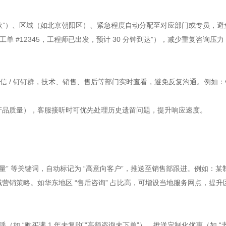
“退款”）、区域（如北京朝阳区）、紧急程度自动分配至对应部门或专员，避
工单 #12345，工程师已出发，预计 30 分钟到达”），减少重复咨询压力，
 / 钉钉群，技术、销售、售后等部门实时查看，避免反复沟通。例如：销
诉产品质量），客服接听时可优先处理历史遗留问题，提升响应速度。
”“采购量” 等关键词，自动标记为 “高意向客户”，推送至销售部跟进。例如：某
区域营销策略。如华东地区 “售后咨询” 占比高，可增设当地服务网点，提
呼（如 “购买满 1 年未复购”“高频咨询未下单”），推送定制化优惠（如 “