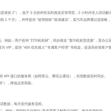
按 2”），低于 3 分的评价实时推送至管理层，2 小时内专人回访解决，将
前 1 个月），外呼提供 “使用指南”“延保建议”，某汽车品牌通过该策略，
。例如：用户咨询 “打印机耗材”，同步推送 “复印机租赁优惠”，某办公设
级为 VIP，提供 “400 优先接入”“专属客户经理” 等权益，促进高价值
支持 API 接口的服务商（如阿里云、腾讯云通信），实现数据实时同步。
明”），降低运营风险。
析通话数据，每月迭代服务流程。
掘商机”，例如：接听时主动询问 “是否需要了解新品功能”，推动咨询转化。