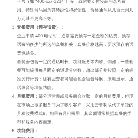
子号（如 “400-xxx-1234”）等，就需要支付较高的选号费
用。特殊号码因为其稀缺性和易记性，价格通常从几百元到几
万元甚至更高不等。
套餐费用（预存话费）
：
企业申请
400 电话
时，通常需要预存一定金额的话费。预存
话费的多少与所选的套餐相关，套餐价格越高，要求预存的话
费也越多。
套餐会包含一定的通话时长、功能服务等内容。例如，一些套
餐可能提供每月固定的通话分钟数，超出部分则按照一定的标
准另行计费；还有些套餐可能会包含语音导航、来电显示、通
话录音等增值功能。
月租费用
：部分运营商或服务商会收取一定的月租费用，但现
在市场上很多服务商为了吸引客户，采用套餐制取代了单独的
月租收费模式6。如果有月租费用，其金额通常根据套餐的类
型和服务内容而定。
功能费用
：