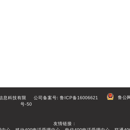
鲁公网
道信息科技有限 公司备案号:
鲁ICP备16006621
号-50
友情链接：
理中心
、
移动400电话受理中心
、
电信400电话受理中心
、
联通4